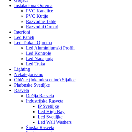
Grejači
Instalaciona Oprema
PVC Kanalice
PVC Kutije
Razvodne Table
Razvodni Ormari
Interfoni
Led Paneli
Led Traka i Oprema
Led Aluminijumski Profili
Led Kontrole
Led Napajanja
Led Traka
Lighting
Nekategorisano
Obične (Inkandescentne) Sijalice
Plafonske Svetiljke
Rasveta
Dečija Rasveta
Industrijska Rasveta
IP Svetiljke
Led High Bay
Led Svetiljke
Led Wall Washers
Šinska Rasveta