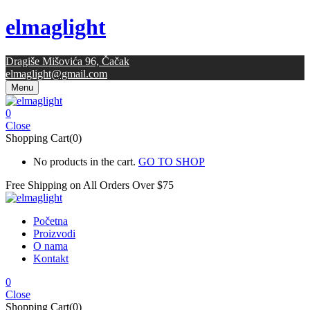
elmaglight
Dragiše Mišovića 96, Čačak
elmaglight@gmail.com
Menu
0
Close
Shopping Cart(0)
No products in the cart.
GO TO SHOP
Free Shipping on All
Orders Over $75
Početna
Proizvodi
O nama
Kontakt
0
Close
Shopping Cart(0)