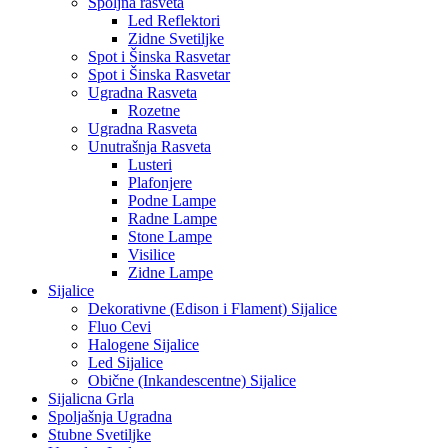
Spoljna rasveta
Led Reflektori
Zidne Svetiljke
Spot i Šinska Rasvetar
Spot i Šinska Rasvetar
Ugradna Rasveta
Rozetne
Ugradna Rasveta
Unutrašnja Rasveta
Lusteri
Plafonjere
Podne Lampe
Radne Lampe
Stone Lampe
Visilice
Zidne Lampe
Sijalice
Dekorativne (Edison i Flament) Sijalice
Fluo Cevi
Halogene Sijalice
Led Sijalice
Obične (Inkandescentne) Sijalice
Sijalicna Grla
Spoljašnja Ugradna
Stubne Svetiljke