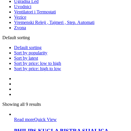
Ugradna Led
Uvodnici
Ventilatori i Termostati
Vezice
Vremenski Releji , Tajmeri , Step. Automati
Zvona
Default sorting
Default sorting
Sort by popularity
Sort by latest
Sort by price: low to high
Sort by price: high to low
Showing all 9 results
Read more
Quick View
PHILIPS KUGLA BISTRA SIJALICA