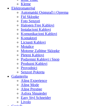
Kleme
Elektromaterijal
Automatski Osigurači i Oprema
Fid Sklopke
Foto Senzori
Halogen Free Kablovi
Instalacioni Kablovi
Komunikacioni Kablovi
Kontaktori
Licnasti Kablovi
Motalice
Motorne Zaštitne Sklopke
Pleteni Kablovi
Podzemni Kablovi i Snop
Produzni Kablovi
Provodnici
Senzori Pokreta
Galanterija
Aling Experience
Aling Mode
Aling Prestige
Asfora Shnaieder
Easy Styl Schneider
Livolo