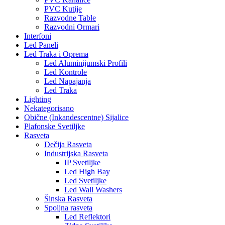
PVC Kutije
Razvodne Table
Razvodni Ormari
Interfoni
Led Paneli
Led Traka i Oprema
Led Aluminijumski Profili
Led Kontrole
Led Napajanja
Led Traka
Lighting
Nekategorisano
Obične (Inkandescentne) Sijalice
Plafonske Svetiljke
Rasveta
Dečija Rasveta
Industrijska Rasveta
IP Svetiljke
Led High Bay
Led Svetiljke
Led Wall Washers
Šinska Rasveta
Spoljna rasveta
Led Reflektori