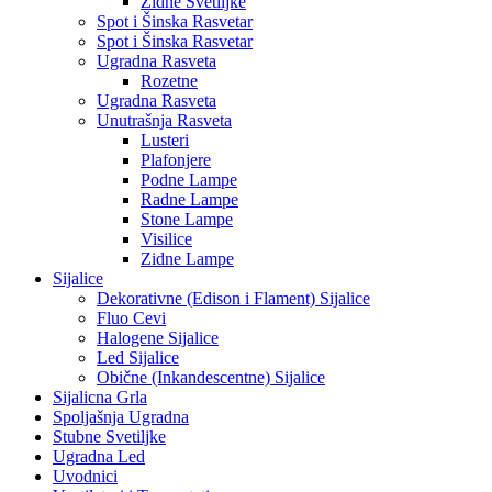
Zidne Svetiljke
Spot i Šinska Rasvetar
Spot i Šinska Rasvetar
Ugradna Rasveta
Rozetne
Ugradna Rasveta
Unutrašnja Rasveta
Lusteri
Plafonjere
Podne Lampe
Radne Lampe
Stone Lampe
Visilice
Zidne Lampe
Sijalice
Dekorativne (Edison i Flament) Sijalice
Fluo Cevi
Halogene Sijalice
Led Sijalice
Obične (Inkandescentne) Sijalice
Sijalicna Grla
Spoljašnja Ugradna
Stubne Svetiljke
Ugradna Led
Uvodnici