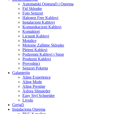
Automatski Osigurači i Oprema
Fid Sklopke
Foto Senzori
Halogen Free Kablovi
Instalacioni Kablovi
Komunikacioni Kablovi
Kontaktori
Licnasti Kablovi
Motalice
Motorne Zaštitne Sklopke
Pleteni Kablovi
Podzemni Kablovi i Snop
Produzni Kablovi
Provodnici
Senzori Pokreta
Galanterija
Aling Experience
Aling Mode
Aling Prestige
Asfora Shnaieder
Easy Styl Schneider
Livolo
Grejači
Instalaciona Oprema
PVC Kanalice