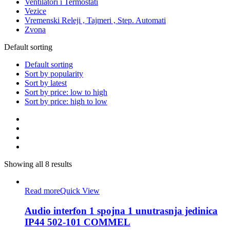
Ventilatori i Termostati
Vezice
Vremenski Releji , Tajmeri , Step. Automati
Zvona
Default sorting
Default sorting
Sort by popularity
Sort by latest
Sort by price: low to high
Sort by price: high to low
Showing all 8 results
Read more
Quick View
Audio interfon 1 spojna 1 unutrasnja jedinica
IP44 502-101 COMMEL