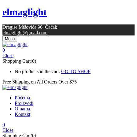
elmaglight
Dragiše Mišovića 96, Čačak
elmaglight@gmail.com
Menu
0
Close
Shopping Cart(0)
No products in the cart.
GO TO SHOP
Free Shipping on All
Orders Over $75
Početna
Proizvodi
O nama
Kontakt
0
Close
Shopping Cart(0)