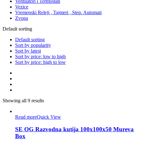
Ventilatori i Termostati
Vezice
Vremenski Releji , Tajmeri , Step. Automati
Zvona
Default sorting
Default sorting
Sort by popularity
Sort by latest
Sort by price: low to high
Sort by price: high to low
Showing all 9 results
Read more
Quick View
SE OG Razvodna kutija 100x100x50 Mureva
Box