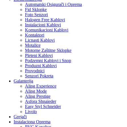
Automatski Osigurači i Oprema
Fid Sklopke
Foto Senzori
Halogen Free Kablovi
Instalacioni Kablovi
Komunikacioni Kablovi
Kontaktori
Licnasti Kablovi
Motalice
Motorne Zaštitne Sklopke
Pleteni Kablovi
Podzemni Kablovi i Snop
Produzni Kablovi
Provodnici
Senzori Pokreta
Galanterija
Aling Experience
Aling Mode
Aling Prestige
Asfora Shnaieder
Easy Styl Schneider
Livolo
Grejači
Instalaciona Oprema
PVC Kanalice