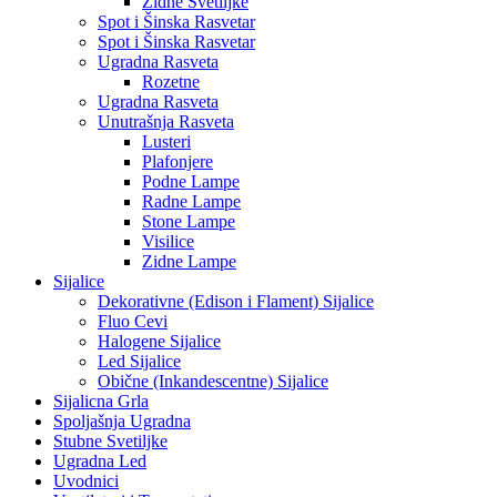
Zidne Svetiljke
Spot i Šinska Rasvetar
Spot i Šinska Rasvetar
Ugradna Rasveta
Rozetne
Ugradna Rasveta
Unutrašnja Rasveta
Lusteri
Plafonjere
Podne Lampe
Radne Lampe
Stone Lampe
Visilice
Zidne Lampe
Sijalice
Dekorativne (Edison i Flament) Sijalice
Fluo Cevi
Halogene Sijalice
Led Sijalice
Obične (Inkandescentne) Sijalice
Sijalicna Grla
Spoljašnja Ugradna
Stubne Svetiljke
Ugradna Led
Uvodnici