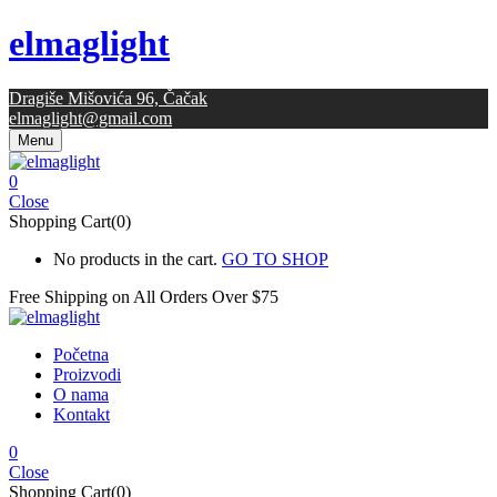
elmaglight
Dragiše Mišovića 96, Čačak
elmaglight@gmail.com
Menu
0
Close
Shopping Cart(0)
No products in the cart.
GO TO SHOP
Free Shipping on All
Orders Over $75
Početna
Proizvodi
O nama
Kontakt
0
Close
Shopping Cart(0)