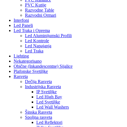
PVC Kutije
Razvodne Table
Razvodni Ormari
Interfoni
Led Paneli
Led Traka i Oprema
Led Aluminijumski Profili
Led Kontrole
Led Napajanja
Led Traka
Lighting
Nekategorisano
Obične (Inkandescentne) Sijalice
Plafonske Svetiljke
Rasveta
Dečija Rasveta
Industrijska Rasveta
IP Svetiljke
Led High Bay
Led Svetiljke
Led Wall Washers
Šinska Rasveta
Spoljna rasveta
Led Reflektori