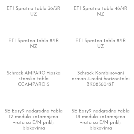
ETI Spratna tabla 36/3R
ETI Spratna tabla 48/4R
UZ
NZ
ETI Spratna tabla 8/1R
ETI Spratna tabla 8/1R
NZ
UZ
Schrack AMPARO tipska
Schrack Kombinovani
stanska tabla
orman 4-redni horizontalni
CCAMPARO-5
BK0856042F
SE Easy9 nadgradna tabla
SE Easy9 nadgradna tabla
12 modula zatamnjena
18 modula zatamnjena
vrata sa E/N priklj.
vrata sa E/N priklj.
blokovima
blokovima