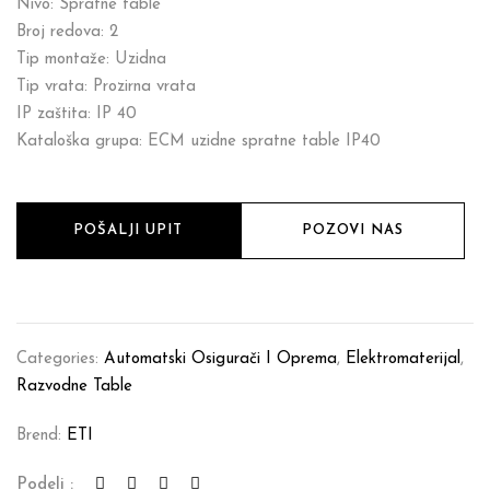
Nivo: Spratne table
Broj redova: 2
Tip montaže: Uzidna
Tip vrata: Prozirna vrata
IP zaštita: IP 40
Kataloška grupa: ECM uzidne spratne table IP40
POŠALJI UPIT
POZOVI NAS
Categories:
Automatski Osigurači I Oprema
,
Elektromaterijal
,
Razvodne Table
Brend:
ETI
Podeli :