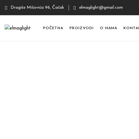
Dragiše Mišovića 96, Čačak
elmaglight@gmail.com
POČETNA
PROIZVODI
O NAMA
KONTA