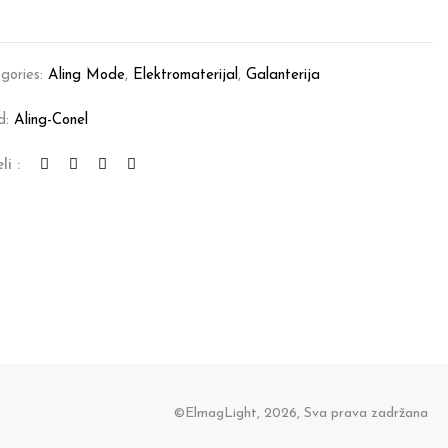
gories:
Aling Mode
,
Elektromaterijal
,
Galanterija
d:
Aling-Conel
li :
©ElmagLight, 2026, Sva prava zadržana