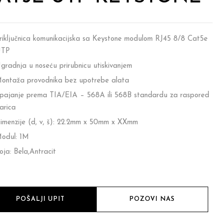
riključnica komunikacijska sa Keystone modulom RJ45 8/8 Cat5e
TP
gradnja u noseću prirubnicu utiskivanjem
ontaža provodnika bez upotrebe alata
pajanje prema TIA/EIA – 568A ili 568B standardu za raspored
arica
imenzije (d, v, š): 22.2mm x 50mm x XXmm
odul: 1M
oja: Bela,Antracit
POŠALJI UPIT
POZOVI NAS