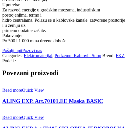
Upotreba:
Za razvod energije u gradskim mrezama, industrijskim
postrojenjima, termo i
hidro centralama. Polazu se u kablovske kanale, zatvorene prostorije
i u zemlju uz
primenu dodatne zaštite.
Pakovanje:
Po 500 i 1.000 m na drvene doboše.
Pošalji upit
Pozovi nas
Categories:
Elektromaterijal
,
Podzemni Kablovi i Snop
Brend:
FKZ
Podeli :
Povezani proizvodi
Read more
Quick View
ALING EXP. Art.70101.EE Maska BASIC
Read more
Quick View