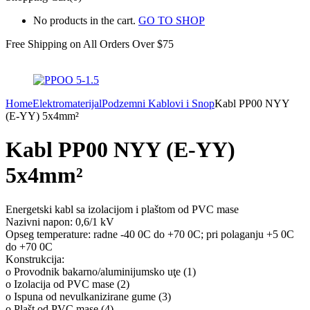
No products in the cart.
GO TO SHOP
Free Shipping on All
Orders Over $75
Home
Elektromaterijal
Podzemni Kablovi i Snop
Kabl PP00 NYY
(E-YY) 5x4mm²
Kabl PP00 NYY (E-YY)
5x4mm²
Energetski kabl sa izolacijom i plaštom od PVC mase
Nazivni napon: 0,6/1 kV
Opseg temperature: radne -40 0C do +70 0C; pri polaganju +5 0C
do +70 0C
Konstrukcija:
o Provodnik bakarno/aluminijumsko uţe (1)
o Izolacija od PVC mase (2)
o Ispuna od nevulkanizirane gume (3)
o Plašt od PVC mase (4)