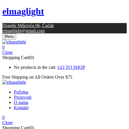
elmaglight
Dragiše Mišovića 96, Čačak
elmaglight@gmail.com
Menu
0
Close
Shopping Cart(0)
No products in the cart.
GO TO SHOP
Free Shipping on All
Orders Over $75
Početna
Proizvodi
O nama
Kontakt
0
Close
Shopping Cart(0)