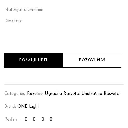
Materijal: aluminijum
Dimenzije:
POŠALJI UPIT
POZOVI NAS
Categories:
Rozetne
,
Ugradna Rasveta
,
Unutrašnja Rasveta
Brend:
ONE Light
Podeli :