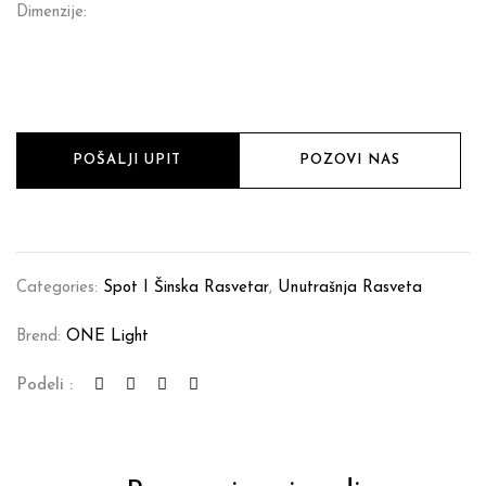
Dimenzije:
POŠALJI UPIT
POZOVI NAS
Categories:
Spot I Šinska Rasvetar
,
Unutrašnja Rasveta
Brend:
ONE Light
Podeli :