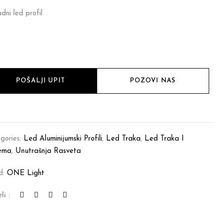
dni led profil
POŠALJI UPIT
POZOVI NAS
gories:
Led Aluminijumski Profili
,
Led Traka
,
Led Traka I
ema
,
Unutrašnja Rasveta
d:
ONE Light
li :