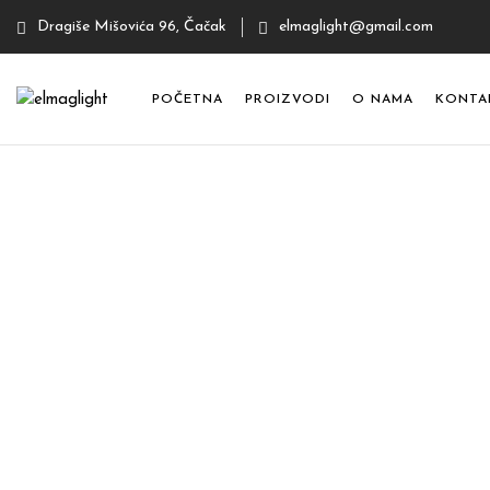
Dragiše Mišovića 96, Čačak
elmaglight@gmail.com
POČETNA
PROIZVODI
O NAMA
KONTA