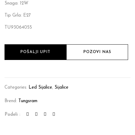
Snaga: 12W
Tip Grla: E27
TU93064055
POŠALJI UPIT
POZOVI NAS
Categories:
Led Sijalice
,
Sijalice
Brend:
Tungsram
Podeli :