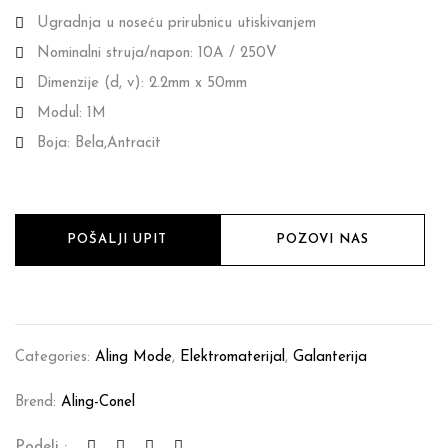
Ugradnja u noseću prirubnicu utiskivanjem
Nominalni struja/napon: 10A / 250V
Dimenzije (d, v): 2.2mm x 50mm
Modul: 1M
Boja: Bela,Antracit
POŠALJI UPIT
POZOVI NAS
Categories:
Aling Mode
,
Elektromaterijal
,
Galanterija
Brend:
Aling-Conel
Podeli :