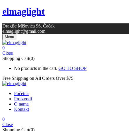
elmaglight
Dragiše Mišovića 96, Čačak
elmaglight@gmail.com
Menu
0
Close
Shopping Cart(0)
No products in the cart.
GO TO SHOP
Free Shipping on All
Orders Over $75
Početna
Proizvodi
O nama
Kontakt
0
Close
Shopping Cart(0)