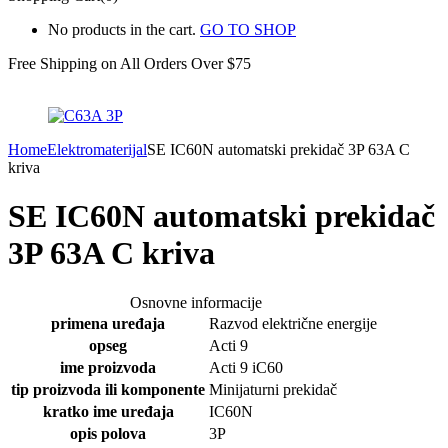
No products in the cart.
GO TO SHOP
Free Shipping on All
Orders Over $75
Home
Elektromaterijal
SE IC60N automatski prekidač 3P 63A C
kriva
SE IC60N automatski prekidač
3P 63A C kriva
Osnovne informacije
primena uređaja
Razvod električne energije
opseg
Acti 9
ime proizvoda
Acti 9 iC60
tip proizvoda ili komponente
Minijaturni prekidač
kratko ime uređaja
IC60N
opis polova
3P