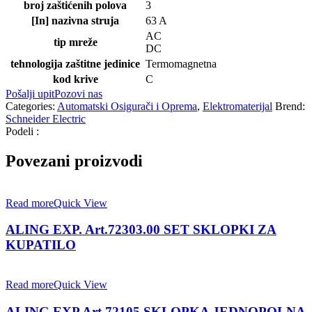
broj zaštićenih polova
3
[In] nazivna struja
63 A
AC
tip mreže
DC
tehnologija zaštitne jedinice
Termomagnetna
kod krive
C
Pošalji upit
Pozovi nas
Categories:
Automatski Osigurači i Oprema
,
Elektromaterijal
Brend:
Schneider Electric
Podeli :
Povezani proizvodi
Read more
Quick View
ALING EXP. Art.72303.00 SET SKLOPKI ZA
KUPATILO
Read more
Quick View
ALING EXP.Art.72105 SKLOPKA JEDNOPOLNA