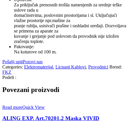
Za priključak prenosnih trošila namenjenih za srednje teške
uslove rada u
domaćinstvima, poslovnim prostorijama i sl. Uključujući
vlažne prostorije npr.mašine za
pranje rublja, usisivači prašine i rashladni uređaji. Dozvoljava
se primena za aparate za
kuvanje i grejanje pod uslovom da provodnik nije izložen
zračenju toplote.
Pakovanje:
Na koturove od 100 m.
Pošalji upit
Pozovi nas
Categories:
Elektromaterijal
,
Licnasti Kablovi
,
Provodnici
Brend:
FKZ
Podeli :
Povezani proizvodi
Read more
Quick View
ALING EXP. Art.70201.2 Maska VIVID