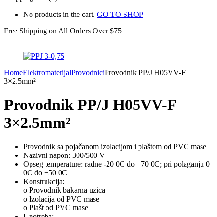
No products in the cart.
GO TO SHOP
Free Shipping on All
Orders Over $75
Home
Elektromaterijal
Provodnici
Provodnik PP/J H05VV-F
3×2.5mm²
Provodnik PP/J H05VV-F
3×2.5mm²
Provodnik sa pojačanom izolacijom i plaštom od PVC mase
Nazivni napon: 300/500 V
Opseg temperature: radne -20 0C do +70 0C; pri polaganju 0
0C do +50 0C
Konstrukcija:
o Provodnik bakarna uzica
o Izolacija od PVC mase
o Plašt od PVC mase
Upotreba: