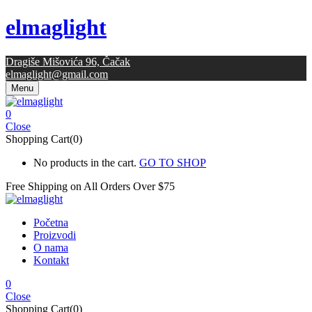
elmaglight
Dragiše Mišovića 96, Čačak
elmaglight@gmail.com
Menu
0
Close
Shopping Cart(0)
No products in the cart.
GO TO SHOP
Free Shipping on All
Orders Over $75
Početna
Proizvodi
O nama
Kontakt
0
Close
Shopping Cart(0)