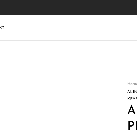
KT
Hom
ALIN
KEY
A
P