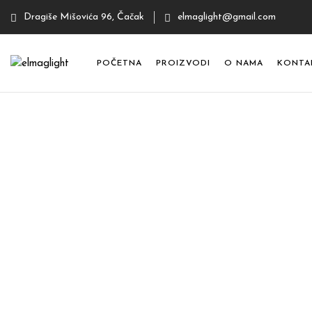
Dragiše Mišovića 96, Čačak
elmaglight@gmail.com
POČETNA
PROIZVODI
O NAMA
KONTA