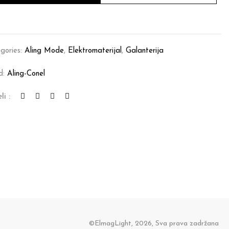
gories:
Aling Mode
,
Elektromaterijal
,
Galanterija
d:
Aling-Conel
li :
©ElmagLight, 2026, Sva prava zadržana