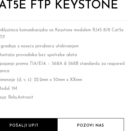
AT5E FTP KEYSTONE
riključnica komunikacijska sa Keystone modulom RJ45 8/8 Cat5e
TP
gradnja u noseću prirubnicu utiskivanjem
ontaža provodnika bez upotrebe alata
pajanje prema TIA/EIA – 568A ili 568B standardu za raspored
arica
imenzije (d, v, š): 22.2mm x 50mm x XXmm
odul: 1M
oja: Bela,Antracit
POŠALJI UPIT
POZOVI NAS