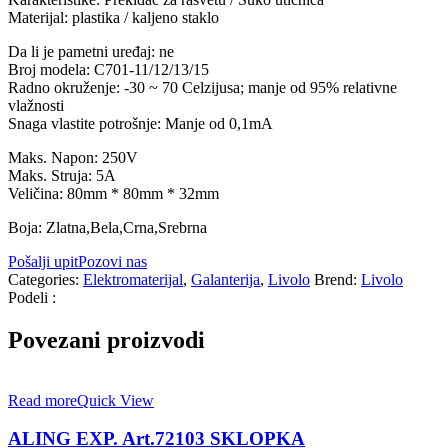
Materijal: plastika / kaljeno staklo
Da li je pametni uređaj: ne
Broj modela: C701-11/12/13/15
Radno okruženje: -30 ~ 70 Celzijusa; manje od 95% relativne
vlažnosti
Snaga vlastite potrošnje: Manje od 0,1mA
Maks. Napon: 250V
Maks. Struja: 5A
Veličina: 80mm * 80mm * 32mm
Boja: Zlatna,Bela,Crna,Srebrna
Pošalji upit
Pozovi nas
Categories:
Elektromaterijal
,
Galanterija
,
Livolo
Brend:
Livolo
Podeli :
Povezani proizvodi
Read more
Quick View
ALING EXP. Art.72103 SKLOPKA