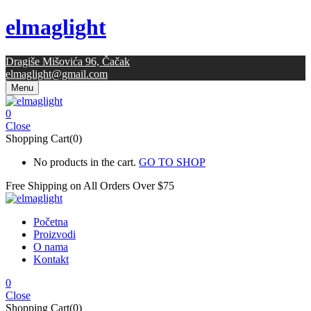
elmaglight
Dragiše Mišovića 96, Čačak
elmaglight@gmail.com
Menu
0
Close
Shopping Cart(0)
No products in the cart.
GO TO SHOP
Free Shipping on All
Orders Over $75
Početna
Proizvodi
O nama
Kontakt
0
Close
Shopping Cart(0)