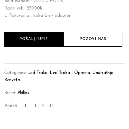
Boja svetlosti : 2000 – 6500K
Radni vek : 25000h
U Pakovanju : traka 2m + adapter
POŠALJI UPIT
POZOVI NAS
Categories:
Led Traka
,
Led Traka I Oprema
,
Unutrašnja
Rasveta
Brend:
Philips
Podeli :