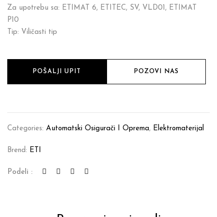
Za upotrebu sa: ETIMAT 6, ETITEC, SV, VLD01, ETIMAT
P10
Tip: Viličasti tip
POŠALJI UPIT
POZOVI NAS
Categories:
Automatski Osigurači I Oprema
,
Elektromaterijal
Brend:
ETI
Podeli :