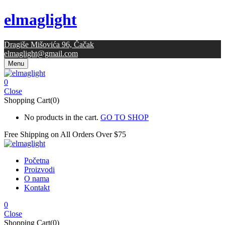
elmaglight
Dragiše Mišovića 96, Čačak
elmaglight@gmail.com
Menu
0
Close
Shopping Cart(0)
No products in the cart.
GO TO SHOP
Free Shipping on All
Orders Over $75
Početna
Proizvodi
O nama
Kontakt
0
Close
Shopping Cart(0)