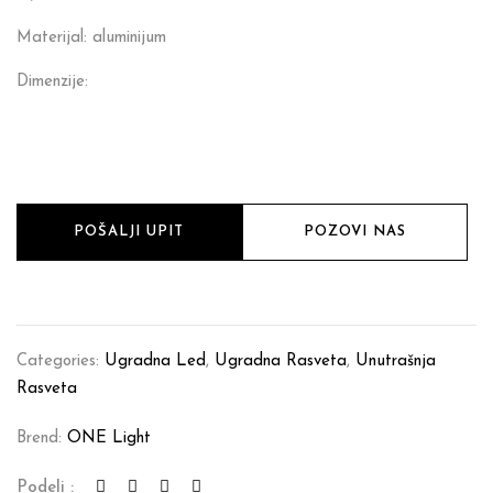
Materijal: aluminijum
Dimenzije:
POŠALJI UPIT
POZOVI NAS
Categories:
Ugradna Led
,
Ugradna Rasveta
,
Unutrašnja
Rasveta
Brend:
ONE Light
Podeli :