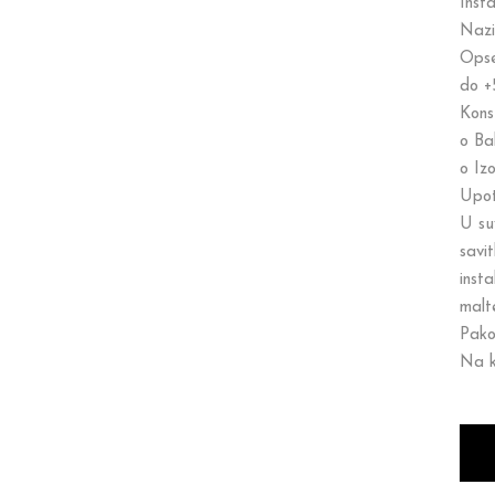
Inst
Nazi
Opse
do +
Konst
o Bak
o Iz
Upot
U su
savit
inst
malt
Pako
Na k