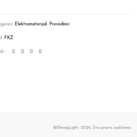
gories:
Elektromaterijal
,
Provodnici
d:
FKZ
li :
©ElmagLight, 2026, Sva prava zadržana