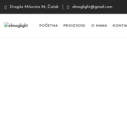
Dragiše Mišovića 96, Čačak
elmaglight@gmail.com
POČETNA
PROIZVODI
O NAMA
KONTA