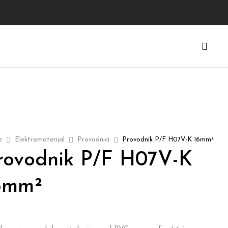
e
Elektromaterijal
Provodnici
Provodnik P/F H07V-K 16mm²
rovodnik P/F H07V-K
6mm²