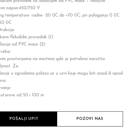
alacioni provodnik sa izolacijom od PVC mase – finožični
vni napon:450/750 V
g temperature: radne -20 0C do +70 0C; pri polaganju 0 0C
50 0C
rukcija:
arni fleksibilni provodnik (1)
olacija od PVC mase (2)
reba:
vim prostorijama na mestima gde je potrebna naročita
ljivost. Za
alacije u zgradama polazu se u cevi koje mogu biti iznad ili ispod
era.
vanje:
oturove od 50 i 100 m
POŠALJI UPIT
POZOVI NAS