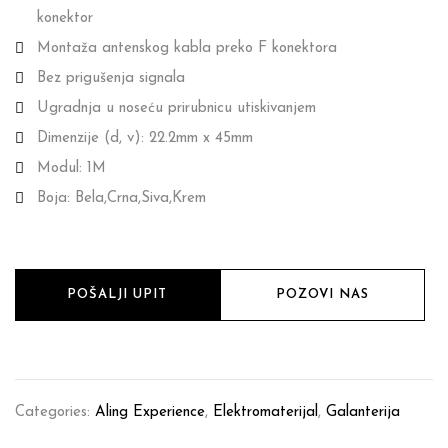
konektor
Montaža antenskog kabla preko F konektora
Bez prigušenja signala
Ugradnja u noseću prirubnicu utiskivanjem
Dimenzije (d, v): 22.2mm x 45mm
Modul: 1M
Boja: Bela,Crna,Siva,Krem
POŠALJI UPIT
POZOVI NAS
Categories:
Aling Experience
,
Elektromaterijal
,
Galanterija