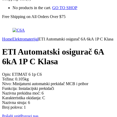
No products in the cart.
GO TO SHOP
Free Shipping on All
Orders Over $75
Home
Elektromaterijal
ETI Automatski osigurač 6A 6kA 1P C Klasa
ETI Automatski osigurač 6A
6kA 1P C Klasa
Opis: ETIMAT 6 1p C6
Težina: 0.105kg
Nivo: Minijaturni automatski prekidač MCB i pribor
Funkcija: Instalacijski prekidači
Nazivna prekidna moć: 6
Karakteristika okidanja: C
Nazivna struja: 6
Broj polova: 1
Pošalji upit
Pozovi nas