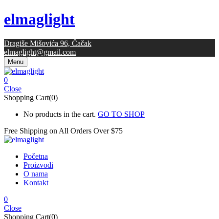
elmaglight
Dragiše Mišovića 96, Čačak
elmaglight@gmail.com
Menu
0
Close
Shopping Cart(0)
No products in the cart.
GO TO SHOP
Free Shipping on All
Orders Over $75
Početna
Proizvodi
O nama
Kontakt
0
Close
Shopping Cart(0)