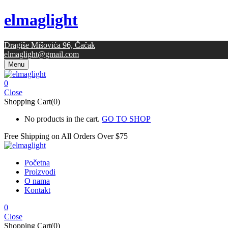
elmaglight
Dragiše Mišovića 96, Čačak
elmaglight@gmail.com
Menu
0
Close
Shopping Cart(0)
No products in the cart.
GO TO SHOP
Free Shipping on All
Orders Over $75
Početna
Proizvodi
O nama
Kontakt
0
Close
Shopping Cart(0)