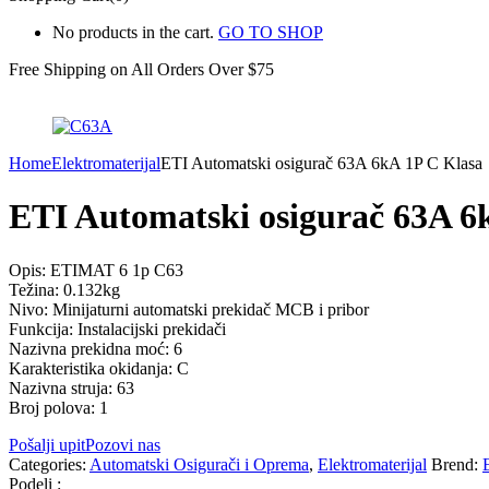
No products in the cart.
GO TO SHOP
Free Shipping on All
Orders Over $75
Home
Elektromaterijal
ETI Automatski osigurač 63A 6kA 1P C Klasa
ETI Automatski osigurač 63A 6
Opis: ETIMAT 6 1p C63
Težina: 0.132kg
Nivo: Minijaturni automatski prekidač MCB i pribor
Funkcija: Instalacijski prekidači
Nazivna prekidna moć: 6
Karakteristika okidanja: C
Nazivna struja: 63
Broj polova: 1
Pošalji upit
Pozovi nas
Categories:
Automatski Osigurači i Oprema
,
Elektromaterijal
Brend:
Podeli :