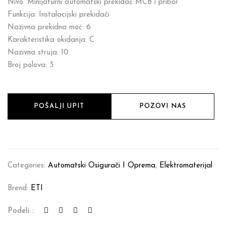
Nivo: Minijaturni automatski prekidač MCB i pribor
Funkcija: Instalacijski prekidači
Nazivna prekidna moć: 6
Karakteristika okidanja: C
Nazivna struja: 10
Broj polova: 3
POŠALJI UPIT
POZOVI NAS
Categories:
Automatski Osigurači I Oprema
,
Elektromaterijal
Brend:
ETI
Podeli :